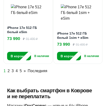
iPhone 17e 512 ГБ
белый eSim
iPhone 17e 512 ГБ
белый 1sim + eSim
73 990
₽
91 490 ₽
73 990
₽
91 490 ₽
В корзину
В корзину
В наличии
В наличии
1
2
3
4
5
»
Последняя
Как выбрать смартфон в Коврове
и не переплатить
Магазин
iDocСервис
— новые и б/у iPhone,