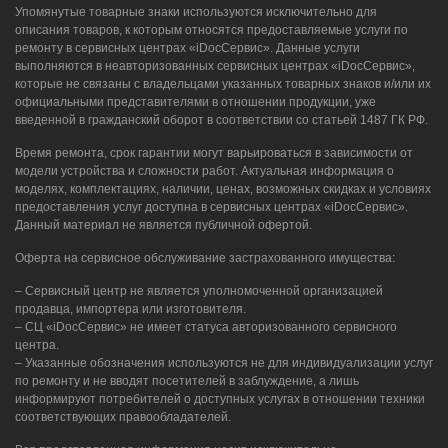
Упомянутые товарные знаки используются исключительно для
описания товаров, к которым относятся предоставляемые услуги по
ремонту в сервисных центрах «iDocСервис». Данные услуги
выполняются в неавторизованных сервисных центрах «iDocСервис»,
которые не связаны с владельцами указанных товарных знаков и/или их
официальными представителями в отношении продукции, уже
введенной в гражданский оборот в соответствии со статьей 1487 ГК РФ.
Время ремонта, срок гарантии могут варьироваться в зависимости от
модели устройства и сложности работ. Актуальная информация о
моделях, комплектациях, наличии, ценах, возможных скидках и условиях
предоставления услуг доступна в сервисных центрах «iDocСервис».
Данный материал не является публичной офертой.
Оферта на сервисное обслуживание застрахованного имущества:
– Сервисный центр не является уполномоченной организацией
продавца, импортера или изготовителя.
– СЦ «iDocСервис» не имеет статуса авторизованного сервисного
центра.
– Указанные обозначения используются не для индивидуализации услуг
по ремонту и не вводят посетителей в заблуждение, а лишь
информируют потребителей о доступных услугах в отношении техники
соответствующих правообладателей.