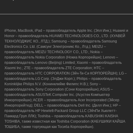
iPhone, MacBook, iPad – правообладатель Apple Inc. (Эпл Инк.); Huawei и
Honor – правообладатель HUAWEI TECHNOLOGIES CO., LTD. (ХУАВЕЙ
ТЕКНОЛОДЖИС КО., ЛТД.); Samsung – правообладатель Samsung
Electronics Co. Ltd. (Самсунг Электроникс Ко., Лтд.); MEIZU –
правообладатель MEIZU TECHNOLOGY CO., LTD.; Nokia –
правообладатель Nokia Corporation (Нокиа Корпорейшн); Lenovo –
правообладатель Lenovo (Beijing) Limited; Xiaomi – правообладатель
Xiaomi Inc.; ZTE – правообладатель ZTE Corporation; HTC –
правообладатель HTC CORPORATION (Эйч-Ти-Си КОРПОРЕЙШН); LG –
правообладатель LG Corp. (ЭлДжи Корп.); Philips – правообладатель
Koninklijke Philips N.V. (Конинклийке Филипс Н.В.); Sony –
правообладатель Sony Corporation (Сони Корпорейшн); ASUS –
правообладатель ASUSTeK Computer Inc. (Асустек Компьютер
Инкорпорейшн); ACER – правообладатель Acer Incorporated (Эйсер
Инкорпорейтед); DELL – правообладатель Dell Inc. (Делл Инк.); HP –
правообладатель HP Hewlett-Packard Group LLC (ЭйчПи Хьюлетт-
Паккард Груп ЛЛК); Toshiba – правообладатель KABUSHIKI KAISHA
TOSHIBA, также известная как Toshiba Corporation (КАБУШИКИ КАЙША
ТОШИБА, также торгующая как Тосиба Корпорейшн).