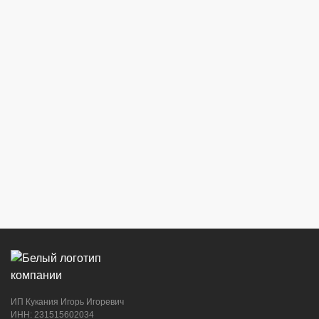
ИП Кукания Игорь Игоревич
ИНН: 231515602034