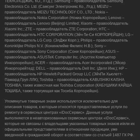
ТЕКНОЛОДЖИС КО., ЛТД.); Samsung – правообладатель Samsung
Electronics Co. Ltd. (Самсунг Электроникс Ко., Лтд.); MEIZU –
правообладатель MEIZU TECHNOLOGY CO., LTD.; Nokia –
правообладатель Nokia Corporation (Нокиа Корпорейшн); Lenovo –
правообладатель Lenovo (Beijing) Limited; Xiaomi – правообладатель
Xiaomi Inc.; ZTE – правообладатель ZTE Corporation; HTC –
правообладатель HTC CORPORATION (Эйч-Ти-Си КОРПОРЕЙШН); LG –
правообладатель LG Corp. (ЭлДжи Корп.); Philips – правообладатель
Koninklijke Philips N.V. (Конинклийке Филипс Н.В.); Sony –
правообладатель Sony Corporation (Сони Корпорейшн); ASUS –
правообладатель ASUSTeK Computer Inc. (Асустек Компьютер
Инкорпорейшн); ACER – правообладатель Acer Incorporated (Эйсер
Инкорпорейтед); DELL – правообладатель Dell Inc. (Делл Инк.); HP –
правообладатель HP Hewlett-Packard Group LLC (ЭйчПи Хьюлетт-
Паккард Груп ЛЛК); Toshiba – правообладатель KABUSHIKI KAISHA
TOSHIBA, также известная как Toshiba Corporation (КАБУШИКИ КАЙША
ТОШИБА, также торгующая как Тосиба Корпорейшн).
Упомянутые товарные знаки используются исключительно для
описания товаров, к которым относятся предоставляемые услуги по
ремонту в сервисных центрах «iDocСервис». Данные услуги
выполняются в неавторизованных сервисных центрах «iDocСервис»,
которые не связаны с владельцами указанных товарных знаков и/или их
официальными представителями в отношении продукции, уже
введенной в гражданский оборот в соответствии со статьей 1487 ГК РФ.