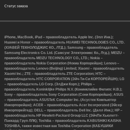
Статус заказа
iPhone, MacBook, iPad – правообладатель Apple Inc. (Эпл Инк.);
Huawei и Honor – правообладатель HUAWEI TECHNOLOGIES CO., LTD.
(ХУАВЕЙ ТЕКНОЛОДЖИС КО., ЛТД.); Samsung – правообладатель
Samsung Electronics Co. Ltd. (Самсунг Электроникс Ко., Лтд.); MEIZU –
правообладатель MEIZU TECHNOLOGY CO., LTD.; Nokia –
правообладатель Nokia Corporation (Нокиа Корпорейшн); Lenovo –
правообладатель Lenovo (Beijing) Limited; Xiaomi – правообладатель
Xiaomi Inc.; ZTE – правообладатель ZTE Corporation; HTC –
правообладатель HTC CORPORATION (Эйч-Ти-Си КОРПОРЕЙШН); LG
– правообладатель LG Corp. (ЭлДжи Корп.); Philips –
правообладатель Koninklijke Philips N.V. (Конинклийке Филипс Н.В.);
Sony – правообладатель Sony Corporation (Сони Корпорейшн); ASUS
– правообладатель ASUSTeK Computer Inc. (Асустек Компьютер
Инкорпорейшн); ACER – правообладатель Acer Incorporated (Эйсер
Инкорпорейтед); DELL – правообладатель Dell Inc. (Делл Инк.); HP –
правообладатель HP Hewlett-Packard Group LLC (ЭйчПи Хьюлетт-
Паккард Груп ЛЛК); Toshiba – правообладатель KABUSHIKI KAISHA
TOSHIBA, также известная как Toshiba Corporation (КАБУШИКИ