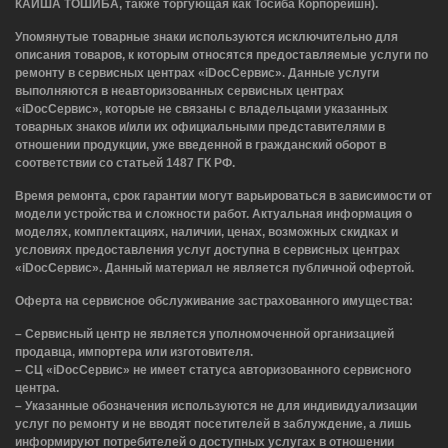
КАЙША ТОШИБА, также торгующая как Тосиба Корпорейшн).
Упомянутые товарные знаки используются исключительно для
описания товаров, к которым относятся предоставляемые услуги по
ремонту в сервисных центрах «iDocСервис». Данные услуги
выполняются в неавторизованных сервисных центрах
«iDocСервис», которые не связаны с владельцами указанных
товарных знаков и/или их официальными представителями в
отношении продукции, уже введенной в гражданский оборот в
соответствии со статьей 1487 ГК РФ.
Время ремонта, срок гарантии могут варьироваться в зависимости от
модели устройства и сложности работ. Актуальная информация о
моделях, комплектациях, наличии, ценах, возможных скидках и
условиях предоставления услуг доступна в сервисных центрах
«iDocСервис». Данный материал не является публичной офертой.
Оферта на сервисное обслуживание застрахованного имущества:
– Сервисный центр не является уполномоченной организацией
продавца, импортера или изготовителя.
– СЦ «iDocСервис» не имеет статуса авторизованного сервисного
центра.
– Указанные обозначения используются не для индивидуализации
услуг по ремонту и не вводят посетителей в заблуждение, а лишь
информируют потребителей о доступных услугах в отношении