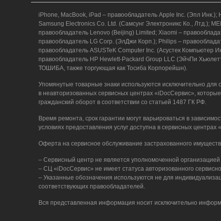
iPhone, MacBook, iPad – правообладатель Apple Inc. (Эпл Ин
Samsung Electronics Co. Ltd. (Самсунг Электроникс Ко., Лтд.)
правообладатель Lenovo (Beijing) Limited; Xiaomi – правообл
правообладатель LG Corp. (ЭлДжи Корп.); Philips – правообладат
правообладатель ASUSTeK Computer Inc. (Асустек Компьютер Инк
правообладатель HP Hewlett-Packard Group LLC (ЭйчПи Хьюлет
ТОШИБА, также торгующая как Тосиба Корпорейшн).
Упомянутые товарные знаки используются исключительно для о
в неавторизованных сервисных центрах «iDocСервис», которые
гражданский оборот в соответствии со статьей 1487 ГК РФ.
Время ремонта, срок гарантии могут варьироваться в зависимос
условиях предоставления услуг доступна в сервисных центрах
Оферта на сервисное обслуживание застрахованного имуществ
– Сервисный центр не является уполномоченной организацией 
– СЦ «iDocСервис» не имеет статуса авторизованного сервисно
– Указанные обозначения используются не для индивидуализаци
соответствующих правообладателей.
Вся представленная информация носит исключительно информ