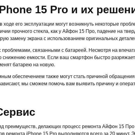
Phone 15 Pro и их решен
в ходе его эксплуатации могут возникнуть некоторые пробл
ичии прочного стекла, как у Айфон 15 Про, падение на тве
ую замену экрана с использованием оригинальных деталей,
 с проблемами, связанными с батареей. Несмотря на впечат
о снижению емкости. Если ваш смартфон быстро разряжает
менят батарею на новую.
ным обеспечением также могут стать причиной обращения 
ависают, мы сможем помочь вам выявить причину и операт
Сервис
яд преимуществ, делающих процесс ремонта Айфон 15 Про
 ремонта iPhone 15 Pro выполняются всего за 20 минут. Эт