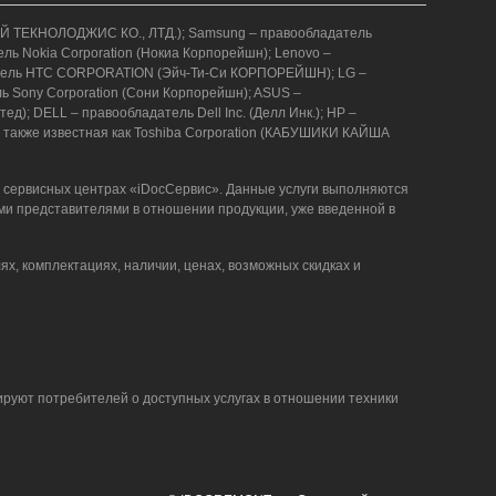
АВЕЙ ТЕКНОЛОДЖИС КО., ЛТД.); Samsung – правообладатель
ель Nokia Corporation (Нокиа Корпорейшн); Lenovo –
бладатель HTC CORPORATION (Эйч-Ти-Си КОРПОРЕЙШН); LG –
ель Sony Corporation (Сони Корпорейшн); ASUS –
); DELL – правообладатель Dell Inc. (Делл Инк.); HP –
 также известная как Toshiba Corporation (КАБУШИКИ КАЙША
в сервисных центрах «iDocСервис». Данные услуги выполняются
ми представителями в отношении продукции, уже введенной в
ях, комплектациях, наличии, ценах, возможных скидках и
ируют потребителей о доступных услугах в отношении техники