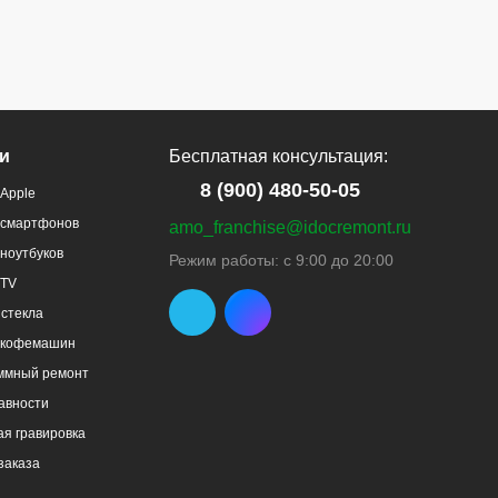
и
Бесплатная консультация:
8 (900) 480-50-05
Apple
 смартфонов
amo_franchise@idocremont.ru
ноутбуков
Режим работы: с 9:00 до 20:00
 TV
стекла
 кофемашин
ммный ремонт
авности
я гравировка
заказа