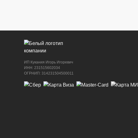
ИП Кукания Игорь Игоревич
ИНН: 231515602034
ОГРНИП: 314231504500011