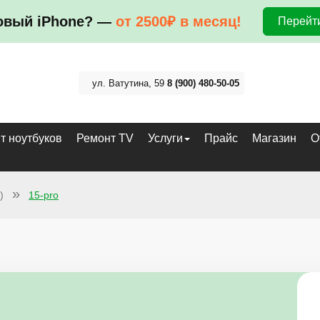
овый iPhone? —
от 2500₽ в месяц!
Перейти
ул. Ватутина, 59
8 (900) 480-50-05
т ноутбуков
Ремонт TV
Услуги
Прайс
Магазин
О
)
15-pro