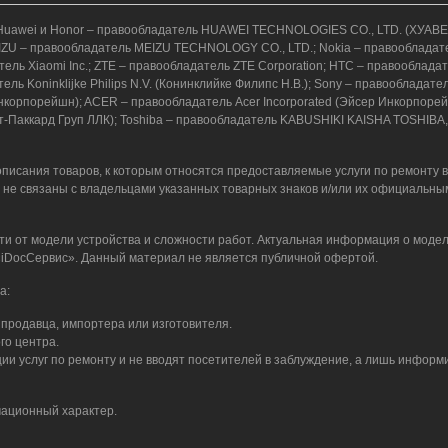
к.); Huawei и Honor – правообладатель HUAWEI TECHNOLOGIES CO., LTD. (ХУ
; MEIZU – правообладатель MEIZU TECHNOLOGY CO., LTD.; Nokia – правообладат
адатель Xiaomi Inc.; ZTE – правообладатель ZTE Corporation; HTC – правоо
ель Koninklijke Philips N.V. (Конинклийке Филипс Н.В.); Sony – правообладат
орпорейшн); ACER – правообладатель Acer Incorporated (Эйсер Инкорпорейтед
т-Паккард Груп ЛЛК); Toshiba – правообладатель KABUSHIKI KAISHA TOSHIBA,
писания товаров, к которым относятся предоставляемые услуги по ремонту 
 не связаны с владельцами указанных товарных знаков и/или их официальны
ти от модели устройства и сложности работ. Актуальная информация о модел
 «iDocСервис». Данный материал не является публичной офертой.
а:
продавца, импортера или изготовителя.
го центра.
и услуг по ремонту и не вводят посетителей в заблуждение, а лишь информ
ационный характер.