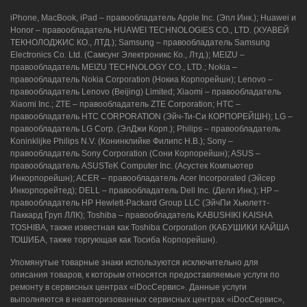
iPhone, MacBook, iPad – правообладатель Apple Inc. (Эпл Инк.); Huawei и
Honor – правообладатель HUAWEI TECHNOLOGIES CO., LTD. (ХУАВЕЙ
ТЕКНОЛОДЖИС КО., ЛТД.); Samsung – правообладатель Samsung
Electronics Co. Ltd. (Самсунг Электроникс Ко., Лтд.); MEIZU –
правообладатель MEIZU TECHNOLOGY CO., LTD.; Nokia –
правообладатель Nokia Corporation (Нокиа Корпорейшн); Lenovo –
правообладатель Lenovo (Beijing) Limited; Xiaomi – правообладатель
Xiaomi Inc.; ZTE – правообладатель ZTE Corporation; HTC –
правообладатель HTC CORPORATION (Эйч-Ти-Си КОРПОРЕЙШН); LG –
правообладатель LG Corp. (ЭлДжи Корп.); Philips – правообладатель
Koninklijke Philips N.V. (Конинклийке Филипс Н.В.); Sony –
правообладатель Sony Corporation (Сони Корпорейшн); ASUS –
правообладатель ASUSTeK Computer Inc. (Асустек Компьютер
Инкорпорейшн); ACER – правообладатель Acer Incorporated (Эйсер
Инкорпорейтед); DELL – правообладатель Dell Inc. (Делл Инк.); HP –
правообладатель HP Hewlett-Packard Group LLC (ЭйчПи Хьюлетт-
Паккард Груп ЛЛК); Toshiba – правообладатель KABUSHIKI KAISHA
TOSHIBA, также известная как Toshiba Corporation (КАБУШИКИ КАЙША
ТОШИБА, также торгующая как Тосиба Корпорейшн).
Упомянутые товарные знаки используются исключительно для
описания товаров, к которым относятся предоставляемые услуги по
ремонту в сервисных центрах «iDocСервис». Данные услуги
выполняются в неавторизованных сервисных центрах «iDocСервис»,