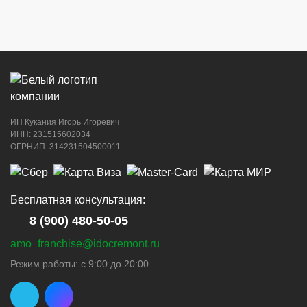
ИП Кукания Игорь Игоревич
ИНН: 231515602034
ОГРНИП: 314231504500011
Бесплатная консультация:
8 (900) 480-50-05
amo_franchise@idocremont.ru
Режим работы: с 9:00 до 20:00