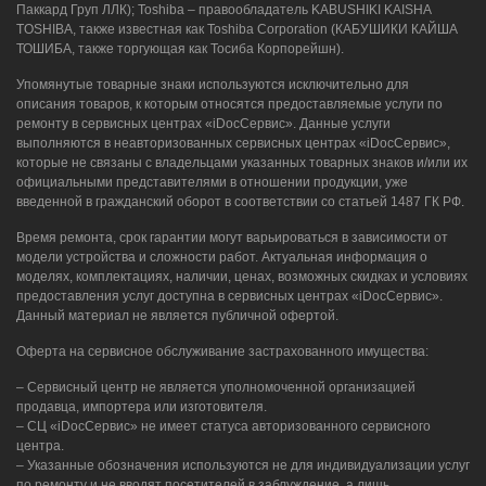
Паккард Груп ЛЛК); Toshiba – правообладатель KABUSHIKI KAISHA
TOSHIBA, также известная как Toshiba Corporation (КАБУШИКИ КАЙША
ТОШИБА, также торгующая как Тосиба Корпорейшн).
Упомянутые товарные знаки используются исключительно для
описания товаров, к которым относятся предоставляемые услуги по
ремонту в сервисных центрах «iDocСервис». Данные услуги
выполняются в неавторизованных сервисных центрах «iDocСервис»,
которые не связаны с владельцами указанных товарных знаков и/или их
официальными представителями в отношении продукции, уже
введенной в гражданский оборот в соответствии со статьей 1487 ГК РФ.
Время ремонта, срок гарантии могут варьироваться в зависимости от
модели устройства и сложности работ. Актуальная информация о
моделях, комплектациях, наличии, ценах, возможных скидках и условиях
предоставления услуг доступна в сервисных центрах «iDocСервис».
Данный материал не является публичной офертой.
Оферта на сервисное обслуживание застрахованного имущества:
– Сервисный центр не является уполномоченной организацией
продавца, импортера или изготовителя.
– СЦ «iDocСервис» не имеет статуса авторизованного сервисного
центра.
– Указанные обозначения используются не для индивидуализации услуг
по ремонту и не вводят посетителей в заблуждение, а лишь