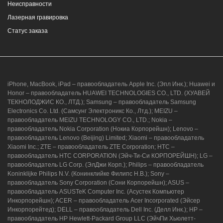
Неисправности
Лазерная гравировка
Статус заказа
iPhone, MacBook, iPad – правообладатель Apple Inc. (Эпл Инк.); Huawei и
Honor – правообладатель HUAWEI TECHNOLOGIES CO., LTD. (ХУАВЕЙ
ТЕКНОЛОДЖИС КО., ЛТД.); Samsung – правообладатель Samsung
Electronics Co. Ltd. (Самсунг Электроникс Ко., Лтд.); MEIZU –
правообладатель MEIZU TECHNOLOGY CO., LTD.; Nokia –
правообладатель Nokia Corporation (Нокиа Корпорейшн); Lenovo –
правообладатель Lenovo (Beijing) Limited; Xiaomi – правообладатель
Xiaomi Inc.; ZTE – правообладатель ZTE Corporation; HTC –
правообладатель HTC CORPORATION (Эйч-Ти-Си КОРПОРЕЙШН); LG –
правообладатель LG Corp. (ЭлДжи Корп.); Philips – правообладатель
Koninklijke Philips N.V. (Конинклийке Филипс Н.В.); Sony –
правообладатель Sony Corporation (Сони Корпорейшн); ASUS –
правообладатель ASUSTeK Computer Inc. (Асустек Компьютер
Инкорпорейшн); ACER – правообладатель Acer Incorporated (Эйсер
Инкорпорейтед); DELL – правообладатель Dell Inc. (Делл Инк.); HP –
правообладатель HP Hewlett-Packard Group LLC (ЭйчПи Хьюлетт-