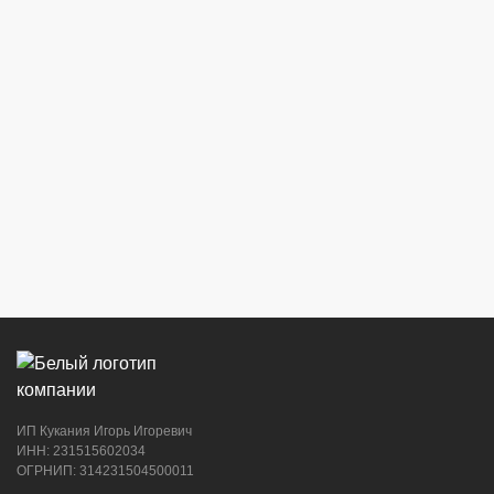
ИП Кукания Игорь Игоревич
ИНН: 231515602034
ОГРНИП: 314231504500011