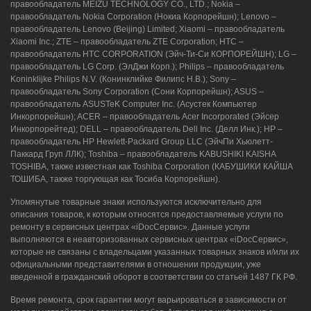
правообладатель MEIZU TECHNOLOGY CO., LTD.; Nokia –
правообладатель Nokia Corporation (Нокиа Корпорейшн); Lenovo –
правообладатель Lenovo (Beijing) Limited; Xiaomi – правообладатель
Xiaomi Inc.; ZTE – правообладатель ZTE Corporation; HTC –
правообладатель HTC CORPORATION (Эйч-Ти-Си КОРПОРЕЙШН); LG –
правообладатель LG Corp. (ЭлДжи Корп.); Philips – правообладатель
Koninklijke Philips N.V. (Конинклийке Филипс Н.В.); Sony –
правообладатель Sony Corporation (Сони Корпорейшн); ASUS –
правообладатель ASUSTeK Computer Inc. (Асустек Компьютер
Инкорпорейшн); ACER – правообладатель Acer Incorporated (Эйсер
Инкорпорейтед); DELL – правообладатель Dell Inc. (Делл Инк.); HP –
правообладатель HP Hewlett-Packard Group LLC (ЭйчПи Хьюлетт-
Паккард Груп ЛЛК); Toshiba – правообладатель KABUSHIKI KAISHA
TOSHIBA, также известная как Toshiba Corporation (КАБУШИКИ КАЙША
ТОШИБА, также торгующая как Тосиба Корпорейшн).
Упомянутые товарные знаки используются исключительно для
описания товаров, к которым относятся предоставляемые услуги по
ремонту в сервисных центрах «iDocСервис». Данные услуги
выполняются в неавторизованных сервисных центрах «iDocСервис»,
которые не связаны с владельцами указанных товарных знаков и/или их
официальными представителями в отношении продукции, уже
введенной в гражданский оборот в соответствии со статьей 1487 ГК РФ.
Время ремонта, срок гарантии могут варьироваться в зависимости от