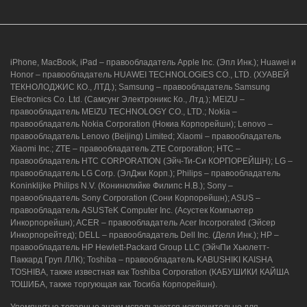
iPhone, MacBook, iPad – правообладатель Apple Inc. (Эпл Инк.); Huawei и
Honor – правообладатель HUAWEI TECHNOLOGIES CO., LTD. (ХУАВЕЙ
ТЕКНОЛОДЖИС КО., ЛТД.); Samsung – правообладатель Samsung
Electronics Co. Ltd. (Самсунг Электроникс Ко., Лтд.); MEIZU –
правообладатель MEIZU TECHNOLOGY CO., LTD.; Nokia –
правообладатель Nokia Corporation (Нокиа Корпорейшн); Lenovo –
правообладатель Lenovo (Beijing) Limited; Xiaomi – правообладатель
Xiaomi Inc.; ZTE – правообладатель ZTE Corporation; HTC –
правообладатель HTC CORPORATION (Эйч-Ти-Си КОРПОРЕЙШН); LG –
правообладатель LG Corp. (ЭлДжи Корп.); Philips – правообладатель
Koninklijke Philips N.V. (Конинклийке Филипс Н.В.); Sony –
правообладатель Sony Corporation (Сони Корпорейшн); ASUS –
правообладатель ASUSTeK Computer Inc. (Асустек Компьютер
Инкорпорейшн); ACER – правообладатель Acer Incorporated (Эйсер
Инкорпорейтед); DELL – правообладатель Dell Inc. (Делл Инк.); HP –
правообладатель HP Hewlett-Packard Group LLC (ЭйчПи Хьюлетт-
Паккард Груп ЛЛК); Toshiba – правообладатель KABUSHIKI KAISHA
TOSHIBA, также известная как Toshiba Corporation (КАБУШИКИ КАЙША
ТОШИБА, также торгующая как Тосиба Корпорейшн).
Упомянутые товарные знаки используются исключительно для