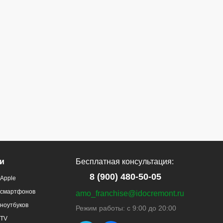
и
Бесплатная консультация:
8 (900) 480-50-05
Apple
 смартфонов
amo_franchise@idocremont.ru
ноутбуков
Режим работы: с 9:00 до 20:00
 TV