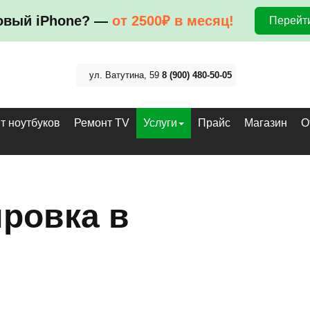
овый iPhone? —
от 2500₽ в месяц!
Перейти
ул. Ватутина, 59
8 (900) 480-50-05
т ноутбуков
Ремонт TV
Услуги
Прайс
Магазин
О
ировка в