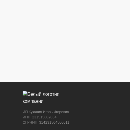
ИП Кукания Игорь Игоревич
ИНН: 231515602034
ОГРНИП: 314231504500011