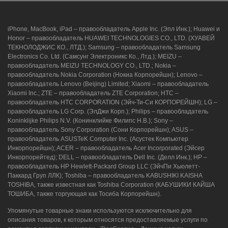
iPhone, MacBook, iPad – правообладатель Apple Inc. (Эпл Инк.); Huawei и
Honor – правообладатель HUAWEI TECHNOLOGIES CO., LTD. (ХУАВЕЙ
ТЕКНОЛОДЖИС КО., ЛТД.); Samsung – правообладатель Samsung
Electronics Co. Ltd. (Самсунг Электроникс Ко., Лтд.); MEIZU –
правообладатель MEIZU TECHNOLOGY CO., LTD.; Nokia –
правообладатель Nokia Corporation (Нокиа Корпорейшн); Lenovo –
правообладатель Lenovo (Beijing) Limited; Xiaomi – правообладатель
Xiaomi Inc.; ZTE – правообладатель ZTE Corporation; HTC –
правообладатель HTC CORPORATION (Эйч-Ти-Си КОРПОРЕЙШН); LG –
правообладатель LG Corp. (ЭлДжи Корп.); Philips – правообладатель
Koninklijke Philips N.V. (Конинклийке Филипс Н.В.); Sony –
правообладатель Sony Corporation (Сони Корпорейшн); ASUS –
правообладатель ASUSTeK Computer Inc. (Асустек Компьютер
Инкорпорейшн); ACER – правообладатель Acer Incorporated (Эйсер
Инкорпорейтед); DELL – правообладатель Dell Inc. (Делл Инк.); HP –
правообладатель HP Hewlett-Packard Group LLC (ЭйчПи Хьюлетт-
Паккард Груп ЛЛК); Toshiba – правообладатель KABUSHIKI KAISHA
TOSHIBA, также известная как Toshiba Corporation (КАБУШИКИ КАЙША
ТОШИБА, также торгующая как Тосиба Корпорейшн).
Упомянутые товарные знаки используются исключительно для
описания товаров, к которым относятся предоставляемые услуги по