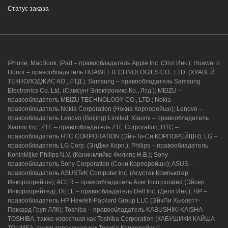
Статус заказа
iPhone, MacBook, iPad – правообладатель Apple Inc. (Эпл Инк.); Huawei и
Honor – правообладатель HUAWEI TECHNOLOGIES CO., LTD. (ХУАВЕЙ
ТЕКНОЛОДЖИС КО., ЛТД.); Samsung – правообладатель Samsung
Electronics Co. Ltd. (Самсунг Электроникс Ко., Лтд.); MEIZU –
правообладатель MEIZU TECHNOLOGY CO., LTD.; Nokia –
правообладатель Nokia Corporation (Нокиа Корпорейшн); Lenovo –
правообладатель Lenovo (Beijing) Limited; Xiaomi – правообладатель
Xiaomi Inc.; ZTE – правообладатель ZTE Corporation; HTC –
правообладатель HTC CORPORATION (Эйч-Ти-Си КОРПОРЕЙШН); LG –
правообладатель LG Corp. (ЭлДжи Корп.); Philips – правообладатель
Koninklijke Philips N.V. (Конинклийке Филипс Н.В.); Sony –
правообладатель Sony Corporation (Сони Корпорейшн); ASUS –
правообладатель ASUSTeK Computer Inc. (Асустек Компьютер
Инкорпорейшн); ACER – правообладатель Acer Incorporated (Эйсер
Инкорпорейтед); DELL – правообладатель Dell Inc. (Делл Инк.); HP –
правообладатель HP Hewlett-Packard Group LLC (ЭйчПи Хьюлетт-
Паккард Груп ЛЛК); Toshiba – правообладатель KABUSHIKI KAISHA
TOSHIBA, также известная как Toshiba Corporation (КАБУШИКИ КАЙША
ТОШИБА, также торгующая как Тосиба Корпорейшн).