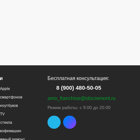
и
Бесплатная консультация:
8 (900) 480-50-05
Apple
 смартфонов
amo_franchise@idocremont.ru
ноутбуков
Режим работы: с 9:00 до 20:00
 TV
стекла
 кофемашин
ммный ремонт