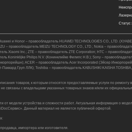
Неиспр
Лазерна
Статус 
к.); Huawei и Honor – правообладатель HUAWEI TECHNOLOGIES CO., LTD. (ХУ
; MEIZU – правообладатель MEIZU TECHNOLOGY CO., LTD.; Nokia – правообладат
адатель Xiaomi Inc.; ZTE – правообладатель ZTE Corporation; HTC – правоо
ель Koninklijke Philips N.V. (Конинклийке Филипс Н.В.); Sony – правообладат
орпорейшн); ACER – правообладатель Acer Incorporated (Эйсер Инкорпорейтед
т-Паккард Груп ЛЛК); Toshiba – правообладатель KABUSHIKI KAISHA TOSHIBA,
писания товаров, к которым относятся предоставляемые услуги по ремонту 
 не связаны с владельцами указанных товарных знаков и/или их официальны
ти от модели устройства и сложности работ. Актуальная информация о модел
 «iDocСервис». Данный материал не является публичной офертой.
а:
продавца, импортера или изготовителя.