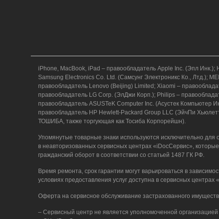
iPhone, MacBook, iPad – правообладатель Apple Inc. (Эпл Ин
Samsung Electronics Co. Ltd. (Самсунг Электроникс Ко., Лтд.)
правообладатель Lenovo (Beijing) Limited; Xiaomi – правообл
правообладатель LG Corp. (ЭлДжи Корп.); Philips – правообладат
правообладатель ASUSTeK Computer Inc. (Асустек Компьютер Инк
правообладатель HP Hewlett-Packard Group LLC (ЭйчПи Хьюлет
ТОШИБА, также торгующая как Тосиба Корпорейшн).
Упомянутые товарные знаки используются исключительно для о
в неавторизованных сервисных центрах «iDocСервис», которые
гражданский оборот в соответствии со статьей 1487 ГК РФ.
Время ремонта, срок гарантии могут варьироваться в зависимос
условиях предоставления услуг доступна в сервисных центрах
Оферта на сервисное обслуживание застрахованного имуществ
– Сервисный центр не является уполномоченной организацией 