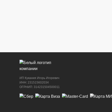
ИП Кукания Игорь Игоревич
ИНН: 231515602034
ОГРНИП: 314231504500011