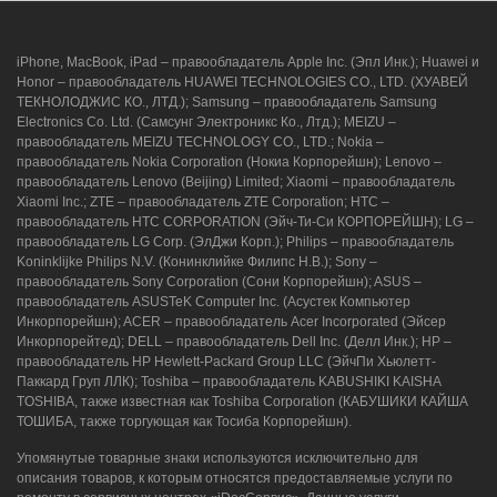
iPhone, MacBook, iPad – правообладатель Apple Inc. (Эпл Инк.); Huawei и
Honor – правообладатель HUAWEI TECHNOLOGIES CO., LTD. (ХУАВЕЙ
ТЕКНОЛОДЖИС КО., ЛТД.); Samsung – правообладатель Samsung
Electronics Co. Ltd. (Самсунг Электроникс Ко., Лтд.); MEIZU –
правообладатель MEIZU TECHNOLOGY CO., LTD.; Nokia –
правообладатель Nokia Corporation (Нокиа Корпорейшн); Lenovo –
правообладатель Lenovo (Beijing) Limited; Xiaomi – правообладатель
Xiaomi Inc.; ZTE – правообладатель ZTE Corporation; HTC –
правообладатель HTC CORPORATION (Эйч-Ти-Си КОРПОРЕЙШН); LG –
правообладатель LG Corp. (ЭлДжи Корп.); Philips – правообладатель
Koninklijke Philips N.V. (Конинклийке Филипс Н.В.); Sony –
правообладатель Sony Corporation (Сони Корпорейшн); ASUS –
правообладатель ASUSTeK Computer Inc. (Асустек Компьютер
Инкорпорейшн); ACER – правообладатель Acer Incorporated (Эйсер
Инкорпорейтед); DELL – правообладатель Dell Inc. (Делл Инк.); HP –
правообладатель HP Hewlett-Packard Group LLC (ЭйчПи Хьюлетт-
Паккард Груп ЛЛК); Toshiba – правообладатель KABUSHIKI KAISHA
TOSHIBA, также известная как Toshiba Corporation (КАБУШИКИ КАЙША
ТОШИБА, также торгующая как Тосиба Корпорейшн).
Упомянутые товарные знаки используются исключительно для
описания товаров, к которым относятся предоставляемые услуги по