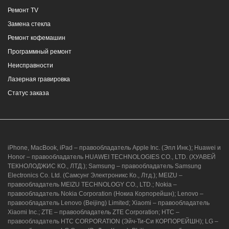
Ремонт TV
Замена стекла
Ремонт кофемашин
Программный ремонт
Неисправности
Лазерная гравировка
Статус заказа
iPhone, MacBook, iPad – правообладатель Apple Inc. (Эпл Инк.); Huawei и
Honor – правообладатель HUAWEI TECHNOLOGIES CO., LTD. (ХУАВЕЙ
ТЕКНОЛОДЖИС КО., ЛТД.); Samsung – правообладатель Samsung
Electronics Co. Ltd. (Самсунг Электроникс Ко., Лтд.); MEIZU –
правообладатель MEIZU TECHNOLOGY CO., LTD.; Nokia –
правообладатель Nokia Corporation (Нокиа Корпорейшн); Lenovo –
правообладатель Lenovo (Beijing) Limited; Xiaomi – правообладатель
Xiaomi Inc.; ZTE – правообладатель ZTE Corporation; HTC –
правообладатель HTC CORPORATION (Эйч-Ти-Си КОРПОРЕЙШН); LG –