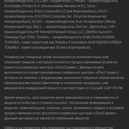
правообладатель LG Corp. (ЭлДжи Корп.); Philips – правообладатель
Koninklijke Philips N.V. (Конинклийке Филипс Н.В.); Sony –
правообладатель Sony Corporation (Сони Корпорейшн); ASUS –
правообладатель ASUSTeK Computer Inc. (Асустек Компьютер
Инкорпорейшн); ACER – правообладатель Acer Incorporated (Эйсер
Инкорпорейтед); DELL – правообладатель Dell Inc. (Делл Инк.); HP –
правообладатель HP Hewlett-Packard Group LLC (ЭйчПи Хьюлетт-
Паккард Груп ЛЛК); Toshiba – правообладатель KABUSHIKI KAISHA
TOSHIBA, также известная как Toshiba Corporation (КАБУШИКИ КАЙША
ТОШИБА, также торгующая как Тосиба Корпорейшн).
Упомянутые товарные знаки используются исключительно для
описания товаров, к которым относятся предоставляемые услуги по
ремонту в сервисных центрах «iDocСервис». Данные услуги
выполняются в неавторизованных сервисных центрах «iDocСервис»,
которые не связаны с владельцами указанных товарных знаков и/или их
официальными представителями в отношении продукции, уже
введенной в гражданский оборот в соответствии со статьей 1487 ГК РФ.
Время ремонта, срок гарантии могут варьироваться в зависимости от
модели устройства и сложности работ. Актуальная информация о
моделях, комплектациях, наличии, ценах, возможных скидках и условиях
предоставления услуг доступна в сервисных центрах «iDocСервис».
Данный материал не является публичной офертой.
Оферта на сервисное обслуживание застрахованного имущества: