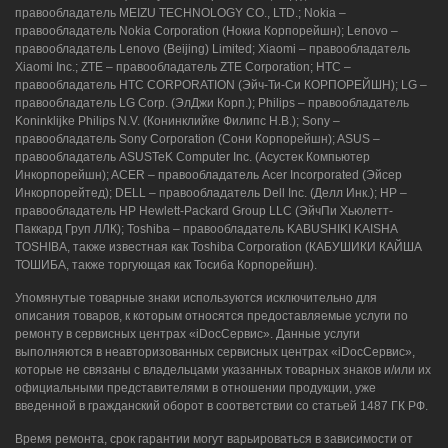
правообладатель MEIZU TECHNOLOGY CO., LTD.; Nokia –
правообладатель Nokia Corporation (Нокиа Корпорейшн); Lenovo –
правообладатель Lenovo (Beijing) Limited; Xiaomi – правообладатель
Xiaomi Inc.; ZTE – правообладатель ZTE Corporation; HTC –
правообладатель HTC CORPORATION (Эйч-Ти-Си КОРПОРЕЙШН); LG –
правообладатель LG Corp. (ЭлДжи Корп.); Philips – правообладатель
Koninklijke Philips N.V. (Конинклийке Филипс Н.В.); Sony –
правообладатель Sony Corporation (Сони Корпорейшн); ASUS –
правообладатель ASUSTeK Computer Inc. (Асустек Компьютер
Инкорпорейшн); ACER – правообладатель Acer Incorporated (Эйсер
Инкорпорейтед); DELL – правообладатель Dell Inc. (Делл Инк.); HP –
правообладатель HP Hewlett-Packard Group LLC (ЭйчПи Хьюлетт-
Паккард Груп ЛЛК); Toshiba – правообладатель KABUSHIKI KAISHA
TOSHIBA, также известная как Toshiba Corporation (КАБУШИКИ КАЙША
ТОШИБА, также торгующая как Тосиба Корпорейшн).
Упомянутые товарные знаки используются исключительно для
описания товаров, к которым относятся предоставляемые услуги по
ремонту в сервисных центрах «iDocСервис». Данные услуги
выполняются в неавторизованных сервисных центрах «iDocСервис»,
которые не связаны с владельцами указанных товарных знаков и/или их
официальными представителями в отношении продукции, уже
введенной в гражданский оборот в соответствии со статьей 1487 ГК РФ.
Время ремонта, срок гарантии могут варьироваться в зависимости от