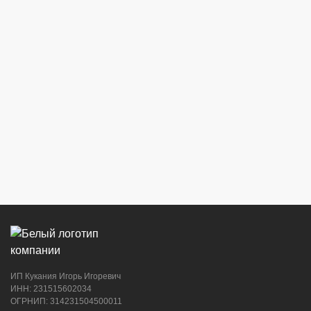
ИП Кукания Игорь Игоревич
ИНН: 231515602034
ОГРНИП: 314231504500011