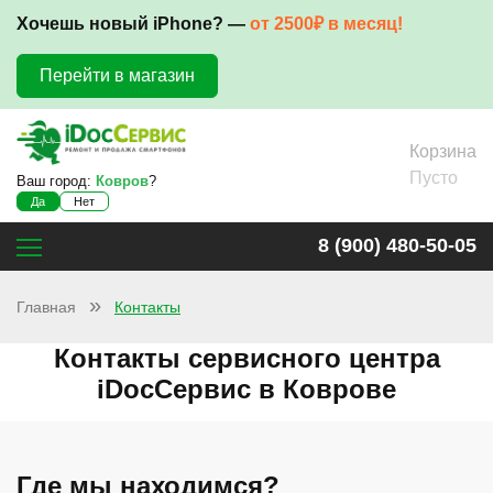
Хочешь новый iPhone? —
от 2500₽ в месяц!
Перейти в магазин
Корзина
Пусто
Ваш город:
Ковров
?
Да
Нет
8 (900) 480-50-05
Главная
Контакты
Контакты сервисного центра
iDocСервис в Коврове
Где мы находимся?