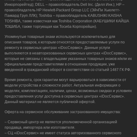
Инкорпорейтед); DELL – правообладатель Dell Inc. (Делл Инк.); HP –
правообладатель HP Hewlett-Packard Group LLC (ЭйчПи Хьюлетт-
Паккард Груп ЛЛК); Toshiba – правообладатель KABUSHIKI KAISHA
TOSHIBA, также известная как Toshiba Corporation (КАБУШИКИ КАЙША
ТОШИБА, также торгующая как Тосиба Корпорейшн).
Упомянутые товарные знаки используются исключительно для
описания товаров, к которым относятся предоставляемые услуги по
ремонту в сервисных центрах «iDocСервис». Данные услуги
выполняются в неавторизованных сервисных центрах «iDocСервис»,
которые не связаны с владельцами указанных товарных знаков и/или их
официальными представителями в отношении продукции, уже
введенной в гражданский оборот в соответствии со статьей 1487 ГК РФ.
Время ремонта, срок гарантии могут варьироваться в зависимости от
модели устройства и сложности работ. Актуальная информация о
моделях, комплектациях, наличии, ценах, возможных скидках и условиях
предоставления услуг доступна в сервисных центрах «iDocСервис».
Данный материал не является публичной офертой.
Оферта на сервисное обслуживание застрахованного имущества:
– Сервисный центр не является уполномоченной организацией
продавца, импортера или изготовителя.
– СЦ «iDocСервис» не имеет статуса авторизованного сервисного