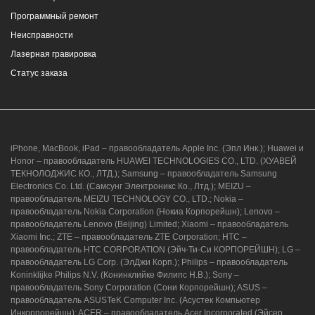
Программный ремонт
Неисправности
Лазерная гравировка
Статус заказа
iPhone, MacBook, iPad – правообладатель Apple Inc. (Эпл Инк.); Huawei и
Honor – правообладатель HUAWEI TECHNOLOGIES CO., LTD. (ХУАВЕЙ
ТЕКНОЛОДЖИС КО., ЛТД.); Samsung – правообладатель Samsung
Electronics Co. Ltd. (Самсунг Электроникс Ко., Лтд.); MEIZU –
правообладатель MEIZU TECHNOLOGY CO., LTD.; Nokia –
правообладатель Nokia Corporation (Нокиа Корпорейшн); Lenovo –
правообладатель Lenovo (Beijing) Limited; Xiaomi – правообладатель
Xiaomi Inc.; ZTE – правообладатель ZTE Corporation; HTC –
правообладатель HTC CORPORATION (Эйч-Ти-Си КОРПОРЕЙШН); LG –
правообладатель LG Corp. (ЭлДжи Корп.); Philips – правообладатель
Koninklijke Philips N.V. (Конинклийке Филипс Н.В.); Sony –
правообладатель Sony Corporation (Сони Корпорейшн); ASUS –
правообладатель ASUSTeK Computer Inc. (Асустек Компьютер
Инкорпорейшн); ACER – правообладатель Acer Incorporated (Эйсер