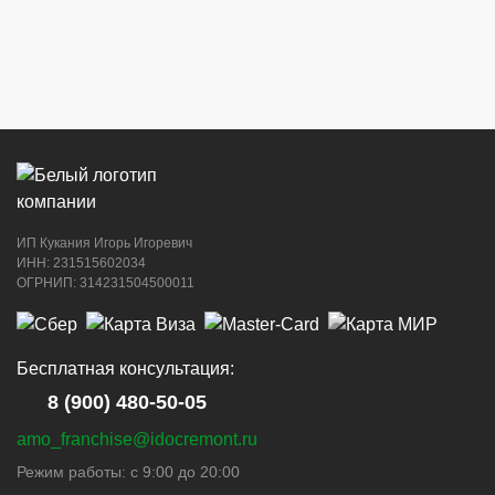
ИП Кукания Игорь Игоревич
ИНН: 231515602034
ОГРНИП: 314231504500011
Бесплатная консультация:
8 (900) 480-50-05
amo_franchise@idocremont.ru
Режим работы: с 9:00 до 20:00