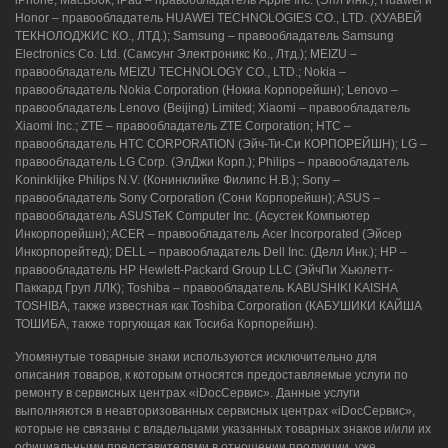
iPhone, MacBook, iPad – правообладатель Apple Inc. (Эпл Инк.); Huawei и
Honor – правообладатель HUAWEI TECHNOLOGIES CO., LTD. (ХУАВЕЙ
ТЕКНОЛОДЖИС КО., ЛТД.); Samsung – правообладатель Samsung
Electronics Co. Ltd. (Самсунг Электроникс Ко., Лтд.); MEIZU –
правообладатель MEIZU TECHNOLOGY CO., LTD.; Nokia –
правообладатель Nokia Corporation (Нокиа Корпорейшн); Lenovo –
правообладатель Lenovo (Beijing) Limited; Xiaomi – правообладатель
Xiaomi Inc.; ZTE – правообладатель ZTE Corporation; HTC –
правообладатель HTC CORPORATION (Эйч-Ти-Си КОРПОРЕЙШН); LG –
правообладатель LG Corp. (ЭлДжи Корп.); Philips – правообладатель
Koninklijke Philips N.V. (Конинклийке Филипс Н.В.); Sony –
правообладатель Sony Corporation (Сони Корпорейшн); ASUS –
правообладатель ASUSTeK Computer Inc. (Асустек Компьютер
Инкорпорейшн); ACER – правообладатель Acer Incorporated (Эйсер
Инкорпорейтед); DELL – правообладатель Dell Inc. (Делл Инк.); HP –
правообладатель HP Hewlett-Packard Group LLC (ЭйчПи Хьюлетт-
Паккард Груп ЛЛК); Toshiba – правообладатель KABUSHIKI KAISHA
TOSHIBA, также известная как Toshiba Corporation (КАБУШИКИ КАЙША
ТОШИБА, также торгующая как Тосиба Корпорейшн).
Упомянутые товарные знаки используются исключительно для
описания товаров, к которым относятся предоставляемые услуги по
ремонту в сервисных центрах «iDocСервис». Данные услуги
выполняются в неавторизованных сервисных центрах «iDocСервис»,
которые не связаны с владельцами указанных товарных знаков и/или их
официальными представителями в отношении продукции, уже