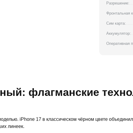
Разрешение:
Фронтальная к
Сим карта:
Аккумулятор:
Оперативная п
ёрный: флагманские техн
моделью. iPhone 17 в классическом чёрном цвете объедини
их линеек.