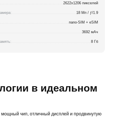
2622x1206 пикселей
амера:
18 Мп / ƒ/1.9
nano-SIM + eSIM
3692 мАч
амять:
8 Гб
ологии в идеальном
л мощный чип, отличный дисплей и продвинутую