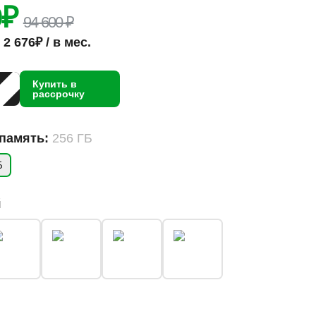
0
₽
94 600 ₽
2 676₽ / в мес.
Купить в
рассрочку
 память:
256 ГБ
Б
й