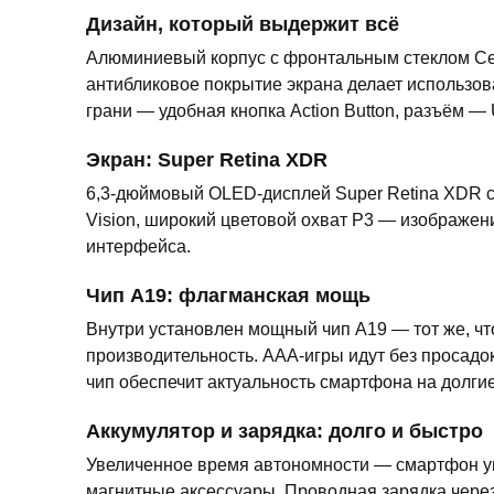
Дизайн, который выдержит всё
Алюминиевый корпус с фронтальным стеклом Cer
антибликовое покрытие экрана делает использов
грани — удобная кнопка Action Button, разъём —
Экран: Super Retina XDR
6,3-дюймовый OLED-дисплей Super Retina XDR с в
Vision, широкий цветовой охват P3 — изображени
интерфейса.
Чип A19: флагманская мощь
Внутри установлен мощный чип A19 — тот же, чт
производительность. AAA-игры идут без просадок
чип обеспечит актуальность смартфона на долгие
Аккумулятор и зарядка: долго и быстро
Увеличенное время автономности — смартфон у
магнитные аксессуары. Проводная зарядка чере