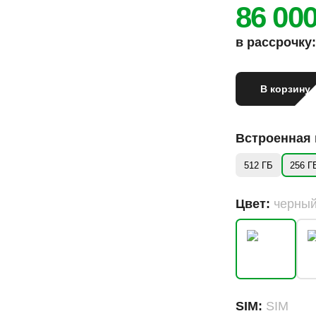
86 00
в рассрочку: 
В корзину
Встроенная
512 ГБ
256 Г
Цвет:
черны
SIM:
SIM