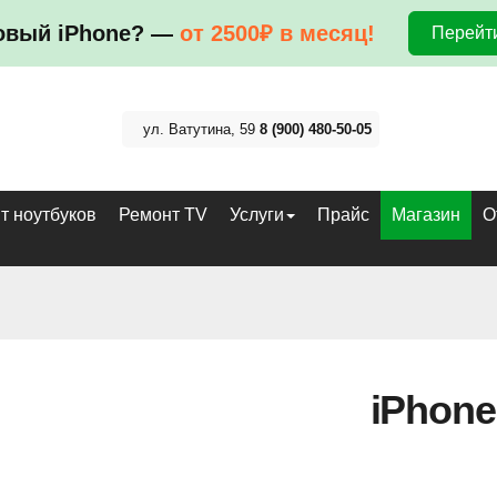
овый iPhone? —
от 2500₽ в месяц!
Перейти
ул. Ватутина, 59
8 (900) 480-50-05
т ноутбуков
Ремонт TV
Услуги
Прайс
Магазин
О
iPhone