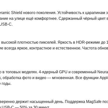
amic Shield нового поколения. Устойчивость к царапинам 
ание на улице ещё комфортнее. Сдержанный чёрный цвет в
 USB-C.
ысокой плотностью пикселей. Яркость в HDR-режиме до 120
е всегда яркое, контрастное и естественное. Частота обно
о в топовых моделях. 4-ядерный GPU и современный Neura
, обработка фото и видео — мгновенная. Все функции Apple
 годы.
веренно держит насыщенный день. Поддержка MagSafe позв
з USB-C — 50% за 30 минут.