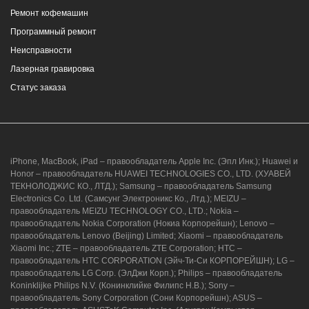
Ремонт кофемашин
Программный ремонт
Неисправности
Лазерная гравировка
Статус заказа
iPhone, MacBook, iPad – правообладатель Apple Inc. (Эпл Инк.); Huawei и
Honor – правообладатель HUAWEI TECHNOLOGIES CO., LTD. (ХУАВЕЙ
ТЕКНОЛОДЖИС КО., ЛТД.); Samsung – правообладатель Samsung
Electronics Co. Ltd. (Самсунг Электроникс Ко., Лтд.); MEIZU –
правообладатель MEIZU TECHNOLOGY CO., LTD.; Nokia –
правообладатель Nokia Corporation (Нокиа Корпорейшн); Lenovo –
правообладатель Lenovo (Beijing) Limited; Xiaomi – правообладатель
Xiaomi Inc.; ZTE – правообладатель ZTE Corporation; HTC –
правообладатель HTC CORPORATION (Эйч-Ти-Си КОРПОРЕЙШН); LG –
правообладатель LG Corp. (ЭлДжи Корп.); Philips – правообладатель
Koninklijke Philips N.V. (Конинклийке Филипс Н.В.); Sony –
правообладатель Sony Corporation (Сони Корпорейшн); ASUS –