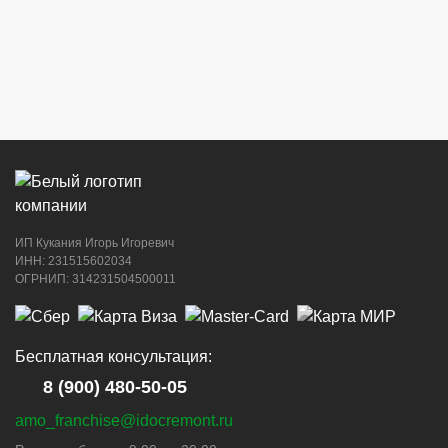
ИП Кукания Игорь Игоревич
ИНН: 231515602034
ОГРНИП: 314231504500011
Бесплатная консультация:
8 (900) 480-50-05
amo_franchise@idocremont.ru