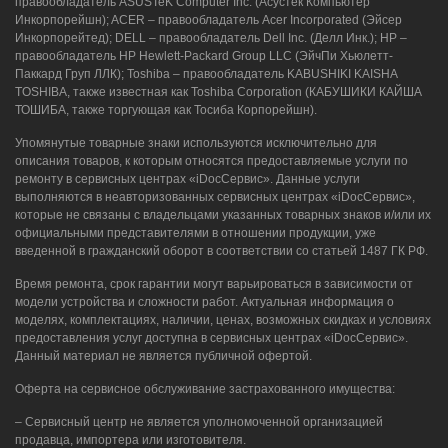
правообладатель ASUSTeK Computer Inc. (Асустек Компьютер
Инкорпорейшн); ACER – правообладатель Acer Incorporated (Эйсер
Инкорпорейтед); DELL – правообладатель Dell Inc. (Делл Инк.); HP –
правообладатель HP Hewlett-Packard Group LLC (ЭйчПи Хьюлетт-
Паккард Груп ЛЛК); Toshiba – правообладатель KABUSHIKI KAISHA
TOSHIBA, также известная как Toshiba Corporation (КАБУШИКИ КАЙША
ТОШИБА, также торгующая как Тосиба Корпорейшн).
Упомянутые товарные знаки используются исключительно для
описания товаров, к которым относятся предоставляемые услуги по
ремонту в сервисных центрах «iDocСервис». Данные услуги
выполняются в неавторизованных сервисных центрах «iDocСервис»,
которые не связаны с владельцами указанных товарных знаков и/или их
официальными представителями в отношении продукции, уже
введенной в гражданский оборот в соответствии со статьей 1487 ГК РФ.
Время ремонта, срок гарантии могут варьироваться в зависимости от
модели устройства и сложности работ. Актуальная информация о
моделях, комплектациях, наличии, ценах, возможных скидках и условиях
предоставления услуг доступна в сервисных центрах «iDocСервис».
Данный материал не является публичной офертой.
Оферта на сервисное обслуживание застрахованного имущества:
– Сервисный центр не является уполномоченной организацией
продавца, импортера или изготовителя.