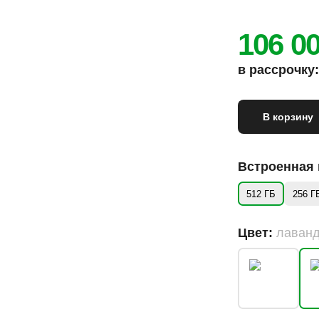
106 0
в рассрочку: 
В корзину
Встроенная
512 ГБ
256 Г
Цвет:
лаван