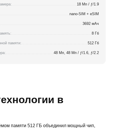
амера:
18 Мп / ƒ/1.9
nano-SIM + eSIM
3692 мАч
амять:
8 Гб
ной памяти:
512 Гб
ра:
48 Мп, 48 Мп / ƒ/1.6, ƒ/2.2
технологии в
ъёмом памяти 512 ГБ объединил мощный чип,