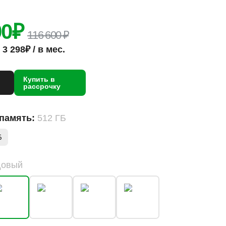
00
₽
116 600 ₽
3 298₽ / в мес.
Купить в
рассрочку
 память:
512 ГБ
Б
довый