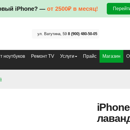
овый iPhone? —
от 2500₽ в месяц!
Перейти
ул. Ватутина, 59
8 (900) 480-50-05
т ноутбуков
Ремонт TV
Услуги
Прайс
Магазин
О
й
iPhone
лаван