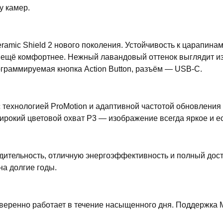
у камер.
amic Shield 2 нового поколения. Устойчивость к царапина
е ещё комфортнее. Нежный лавандовый оттенок выглядит и
ограммируемая кнопка Action Button, разъём — USB-C.
технологией ProMotion и адаптивной частотой обновления д
 широкий цветовой охват P3 — изображение всегда яркое и е
тельность, отличную энергоэффективность и полный доступ
на долгие годы.
еренно работает в течение насыщенного дня. Поддержка M