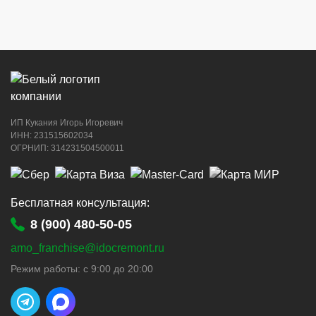
ИП Кукания Игорь Игоревич
ИНН: 231515602034
ОГРНИП: 314231504500011
Бесплатная консультация:
8 (900) 480-50-05
amo_franchise@idocremont.ru
Режим работы: с 9:00 до 20:00