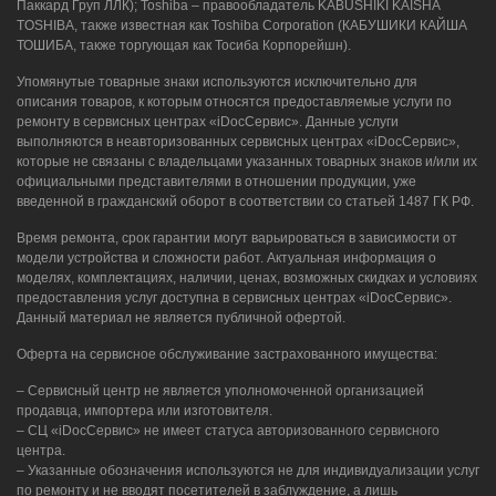
Паккард Груп ЛЛК); Toshiba – правообладатель KABUSHIKI KAISHA
TOSHIBA, также известная как Toshiba Corporation (КАБУШИКИ КАЙША
ТОШИБА, также торгующая как Тосиба Корпорейшн).
Упомянутые товарные знаки используются исключительно для
описания товаров, к которым относятся предоставляемые услуги по
ремонту в сервисных центрах «iDocСервис». Данные услуги
выполняются в неавторизованных сервисных центрах «iDocСервис»,
которые не связаны с владельцами указанных товарных знаков и/или их
официальными представителями в отношении продукции, уже
введенной в гражданский оборот в соответствии со статьей 1487 ГК РФ.
Время ремонта, срок гарантии могут варьироваться в зависимости от
модели устройства и сложности работ. Актуальная информация о
моделях, комплектациях, наличии, ценах, возможных скидках и условиях
предоставления услуг доступна в сервисных центрах «iDocСервис».
Данный материал не является публичной офертой.
Оферта на сервисное обслуживание застрахованного имущества:
– Сервисный центр не является уполномоченной организацией
продавца, импортера или изготовителя.
– СЦ «iDocСервис» не имеет статуса авторизованного сервисного
центра.
– Указанные обозначения используются не для индивидуализации услуг
по ремонту и не вводят посетителей в заблуждение, а лишь