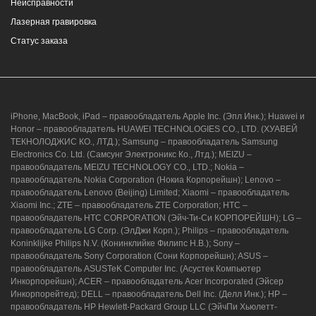
Неисправности
Лазерная гравировка
Статус заказа
iPhone, MacBook, iPad – правообладатель Apple Inc. (Эпл Инк.); Huawei и
Honor – правообладатель HUAWEI TECHNOLOGIES CO., LTD. (ХУАВЕЙ
ТЕКНОЛОДЖИС КО., ЛТД.); Samsung – правообладатель Samsung
Electronics Co. Ltd. (Самсунг Электроникс Ко., Лтд.); MEIZU –
правообладатель MEIZU TECHNOLOGY CO., LTD.; Nokia –
правообладатель Nokia Corporation (Нокиа Корпорейшн); Lenovo –
правообладатель Lenovo (Beijing) Limited; Xiaomi – правообладатель
Xiaomi Inc.; ZTE – правообладатель ZTE Corporation; HTC –
правообладатель HTC CORPORATION (Эйч-Ти-Си КОРПОРЕЙШН); LG –
правообладатель LG Corp. (ЭлДжи Корп.); Philips – правообладатель
Koninklijke Philips N.V. (Конинклийке Филипс Н.В.); Sony –
правообладатель Sony Corporation (Сони Корпорейшн); ASUS –
правообладатель ASUSTeK Computer Inc. (Асустек Компьютер
Инкорпорейшн); ACER – правообладатель Acer Incorporated (Эйсер
Инкорпорейтед); DELL – правообладатель Dell Inc. (Делл Инк.); HP –
правообладатель HP Hewlett-Packard Group LLC (ЭйчПи Хьюлетт-