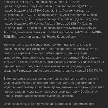
Koninklijke Philips N.V. (Конинклийке Филипс Н.В.); Sony –
правообладатель Sony Corporation (Сони Корпорейшн); ASUS –
правообладатель ASUSTeK Computer Inc. (Асустек Компьютер
Инкорпорейшн); ACER – правообладатель Acer Incorporated (Эйсер
Инкорпорейтед); DELL – правообладатель Dell Inc. (Делл Инк.); HP –
правообладатель HP Hewlett-Packard Group LLC (ЭйчПи Хьюлетт-
Паккард Груп ЛЛК); Toshiba – правообладатель KABUSHIKI KAISHA
TOSHIBA, также известная как Toshiba Corporation (КАБУШИКИ КАЙША
ТОШИБА, также торгующая как Тосиба Корпорейшн).
Упомянутые товарные знаки используются исключительно для
описания товаров, к которым относятся предоставляемые услуги по
ремонту в сервисных центрах «iDocСервис». Данные услуги
выполняются в неавторизованных сервисных центрах «iDocСервис»,
которые не связаны с владельцами указанных товарных знаков и/или их
официальными представителями в отношении продукции, уже
введенной в гражданский оборот в соответствии со статьей 1487 ГК РФ.
Время ремонта, срок гарантии могут варьироваться в зависимости от
модели устройства и сложности работ. Актуальная информация о
моделях, комплектациях, наличии, ценах, возможных скидках и условиях
предоставления услуг доступна в сервисных центрах «iDocСервис».
Данный материал не является публичной офертой.
Оферта на сервисное обслуживание застрахованного имущества: