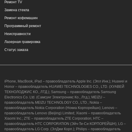
Ремонт TV
Замена стекла
Ремонт кофемашин
Программный ремонт
Неисправности
Лазерная гравировка
Статус заказа
iPhone, MacBook, iPad – правообладатель Apple Inc. (Эпл Инк.); Huawei и
Honor – правообладатель HUAWEI TECHNOLOGIES CO., LTD. (ХУАВЕЙ
ТЕКНОЛОДЖИС КО., ЛТД.); Samsung – правообладатель Samsung
Electronics Co. Ltd. (Самсунг Электроникс Ко., Лтд.); MEIZU –
правообладатель MEIZU TECHNOLOGY CO., LTD.; Nokia –
правообладатель Nokia Corporation (Нокиа Корпорейшн); Lenovo –
правообладатель Lenovo (Beijing) Limited; Xiaomi – правообладатель
Xiaomi Inc.; ZTE – правообладатель ZTE Corporation; HTC –
правообладатель HTC CORPORATION (Эйч-Ти-Си КОРПОРЕЙШН); LG –
правообладатель LG Corp. (ЭлДжи Корп.); Philips – правообладатель