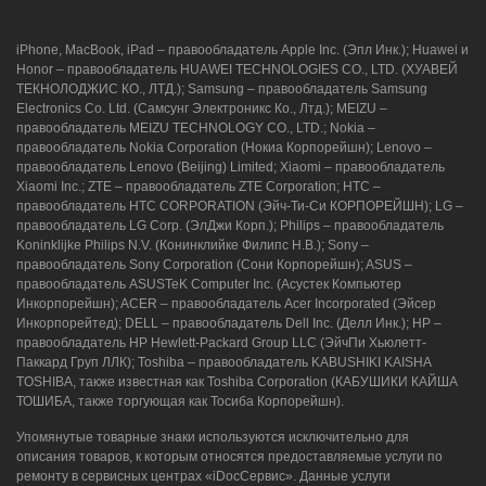
iPhone, MacBook, iPad – правообладатель Apple Inc. (Эпл Инк.); Huawei и
Honor – правообладатель HUAWEI TECHNOLOGIES CO., LTD. (ХУАВЕЙ
ТЕКНОЛОДЖИС КО., ЛТД.); Samsung – правообладатель Samsung
Electronics Co. Ltd. (Самсунг Электроникс Ко., Лтд.); MEIZU –
правообладатель MEIZU TECHNOLOGY CO., LTD.; Nokia –
правообладатель Nokia Corporation (Нокиа Корпорейшн); Lenovo –
правообладатель Lenovo (Beijing) Limited; Xiaomi – правообладатель
Xiaomi Inc.; ZTE – правообладатель ZTE Corporation; HTC –
правообладатель HTC CORPORATION (Эйч-Ти-Си КОРПОРЕЙШН); LG –
правообладатель LG Corp. (ЭлДжи Корп.); Philips – правообладатель
Koninklijke Philips N.V. (Конинклийке Филипс Н.В.); Sony –
правообладатель Sony Corporation (Сони Корпорейшн); ASUS –
правообладатель ASUSTeK Computer Inc. (Асустек Компьютер
Инкорпорейшн); ACER – правообладатель Acer Incorporated (Эйсер
Инкорпорейтед); DELL – правообладатель Dell Inc. (Делл Инк.); HP –
правообладатель HP Hewlett-Packard Group LLC (ЭйчПи Хьюлетт-
Паккард Груп ЛЛК); Toshiba – правообладатель KABUSHIKI KAISHA
TOSHIBA, также известная как Toshiba Corporation (КАБУШИКИ КАЙША
ТОШИБА, также торгующая как Тосиба Корпорейшн).
Упомянутые товарные знаки используются исключительно для
описания товаров, к которым относятся предоставляемые услуги по
ремонту в сервисных центрах «iDocСервис». Данные услуги