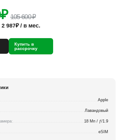
0
₽
105 600 ₽
2 987₽ / в мес.
Купить в
рассрочку
тики
Apple
Лавандовый
амера:
18 Мп / ƒ/1.9
eSIM