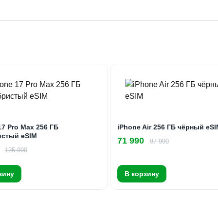
17 Pro Max 256 ГБ
iPhone Air 256 ГБ чёрный eS
истый eSIM
71 990
87 990
125 990
зину
В корзину