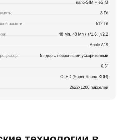
nano-SIM + eSIM
амять:
8 Гб
ной памяти:
512 Гб
ра:
48 Мп, 48 Мп / ƒ/1.6, ƒ/2.2
Apple A19
роцессор:
5 ядер с нейронными ускорителями
6.3"
OLED (Super Retina XDR)
2622x1206 пикселей
ские технологии в