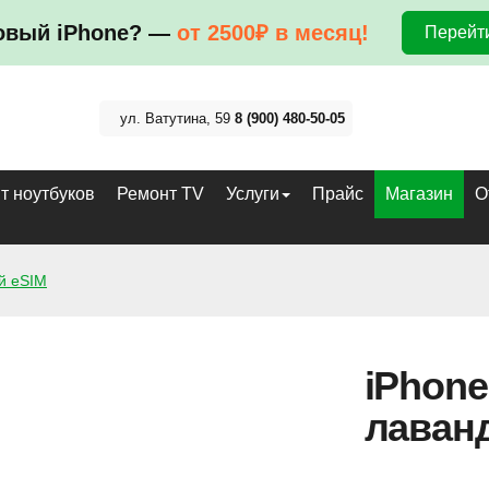
овый iPhone? —
от 2500₽ в месяц!
Перейти
ул. Ватутина, 59
8 (900) 480-50-05
т ноутбуков
Ремонт TV
Услуги
Прайс
Магазин
О
й eSIM
iPhone
лаван