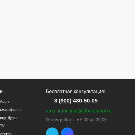
и
Бесплатная консультация:
8 (900) 480-50-05
Apple
 смартфонов
amo_franchise@idocremont.ru
ноутбуков
Режим работы: с 9:00 до 20:00
 TV
стекла