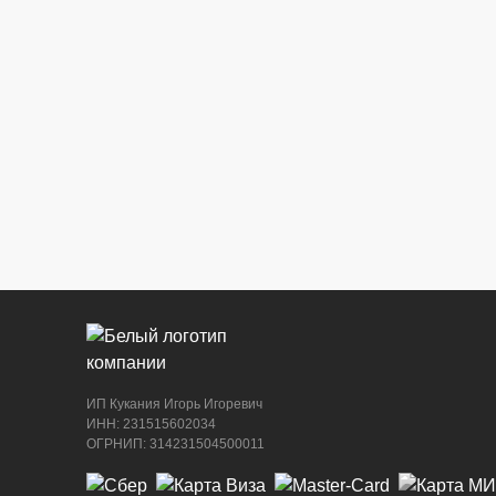
ИП Кукания Игорь Игоревич
ИНН: 231515602034
ОГРНИП: 314231504500011