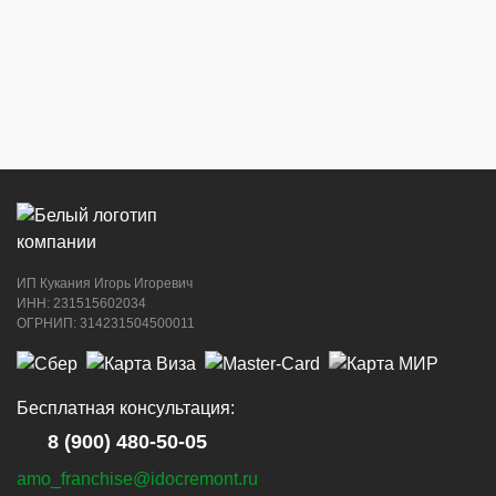
ИП Кукания Игорь Игоревич
ИНН: 231515602034
ОГРНИП: 314231504500011
Бесплатная консультация:
8 (900) 480-50-05
amo_franchise@idocremont.ru