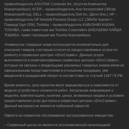
правообладатель ASUSTeK Computer Inc. (Асустек Компьютер
Инкорпорейшн); ACER – правообладатель Acer Incorporated (Эйсер
Инкорпорейтед); DELL – правообладатель Dell Inc. (Делл Инк.); HP –
правообладатель HP Hewlett-Packard Group LLC (ЭйчПи Хьюлетт-
Паккард Груп ЛЛК); Toshiba – правообладатель KABUSHIKI KAISHA
TOSHIBA, также известная как Toshiba Corporation (КАБУШИКИ КАЙША
ТОШИБА, также торгующая как Тосиба Корпорейшн).
Упомянутые товарные знаки используются исключительно для
описания товаров, к которым относятся предоставляемые услуги по
ремонту в сервисных центрах «iDocСервис». Данные услуги
выполняются в неавторизованных сервисных центрах «iDocСервис»,
которые не связаны с владельцами указанных товарных знаков и/или их
официальными представителями в отношении продукции, уже
введенной в гражданский оборот в соответствии со статьей 1487 ГК РФ.
Время ремонта, срок гарантии могут варьироваться в зависимости от
модели устройства и сложности работ. Актуальная информация о
моделях, комплектациях, наличии, ценах, возможных скидках и условиях
предоставления услуг доступна в сервисных центрах «iDocСервис».
Данный материал не является публичной офертой.
Оферта на сервисное обслуживание застрахованного имущества:
– Сервисный центр не является уполномоченной организацией