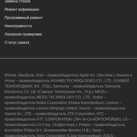
Замена стекла
Ремонт кофемашин
Программный ремонт
Неисправности
Лазерная гравировка
Статус заказа
iPhone, MacBook, iPad – правообладатель Apple Inc. (Эпл Инк.); Huawei и
Honor – правообладатель HUAWEI TECHNOLOGIES CO., LTD. (ХУАВЕЙ
ТЕКНОЛОДЖИС КО., ЛТД.); Samsung – правообладатель Samsung
Electronics Co. Ltd. (Самсунг Электроникс Ко., Лтд.); MEIZU –
правообладатель MEIZU TECHNOLOGY CO., LTD.; Nokia –
правообладатель Nokia Corporation (Нокиа Корпорейшн); Lenovo –
правообладатель Lenovo (Beijing) Limited; Xiaomi – правообладатель
Xiaomi Inc.; ZTE – правообладатель ZTE Corporation; HTC –
правообладатель HTC CORPORATION (Эйч-Ти-Си КОРПОРЕЙШН); LG –
правообладатель LG Corp. (ЭлДжи Корп.); Philips – правообладатель
Koninklijke Philips N.V. (Конинклийке Филипс Н.В.); Sony –
правообладатель Sony Corporation (Сони Корпорейшн); ASUS –