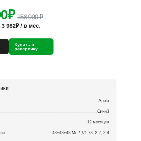
90
₽
158 990 ₽
3 982₽ / в мес.
Купить в
рассрочку
тики
Apple
Синий
12 месяцев
ра:
48+48+48 Мп / ƒ/1.78, 2.2, 2.8