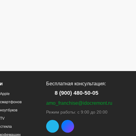
и
Бесплатная консультация:
8 (900) 480-50-05
Apple
 смартфонов
amo_franchise@idocremont.ru
ноутбуков
Режим работы: с 9:00 до 20:00
 TV
стекла
 кофемашин