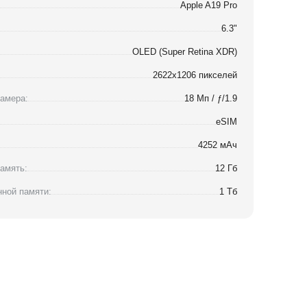
Apple A19 Pro
6.3"
OLED (Super Retina XDR)
2622x1206 пикселей
амера:
18 Мп / ƒ/1.9
eSIM
4252 мАч
амять:
12 Гб
ной памяти:
1 Тб