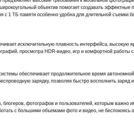
кто предъявляет высокие требования к мобильной фотограф
широкоугольный объектив помогает создавать эффектные пе
я с 1 ТБ памяти особенно удобна для длительной съемки 
печивает исключительную плавность интерфейса, высокую яр
графий, просмотра HDR-видео, игр и комфортной работы с
системы обеспечивает продолжительное время автономной 
проводную зарядку, позволяя быстро восполнить заряд и о
, блогеров, фотографов и пользователей, которым важно 
ботать с большими объемами фото и видео, не беспокоясь о