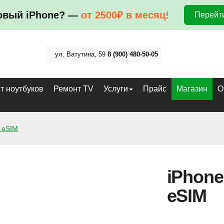
овый iPhone? —
от 2500₽ в месяц!
Перейти
ул. Ватутина, 59
8 (900) 480-50-05
т ноутбуков
Ремонт TV
Услуги
Прайс
Магазин
О
й eSIM
iPhone
eSIM