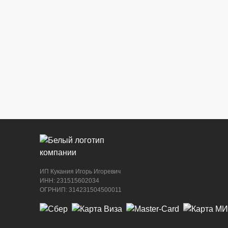
ИП Кукания Игорь Игоревич
ИНН: 231515602034
ОГРНИП: 314231504500011