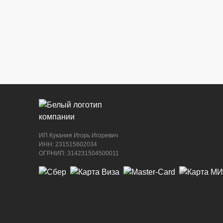
ИП Кукания Игорь Игоревич
ИНН: 231515602034
ОГРНИП: 314231504500011