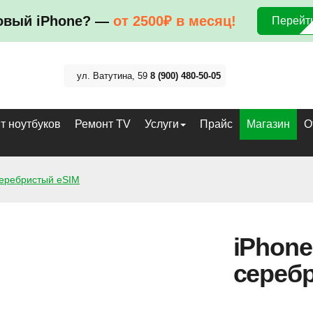
овый iPhone? —
от 2500₽ в месяц!
Перейти
ул. Ватутина, 59
8 (900) 480-50-05
т ноутбуков
Ремонт TV
Услуги
Прайс
Магазин
О
серебристый eSIM
iPhone
сереб