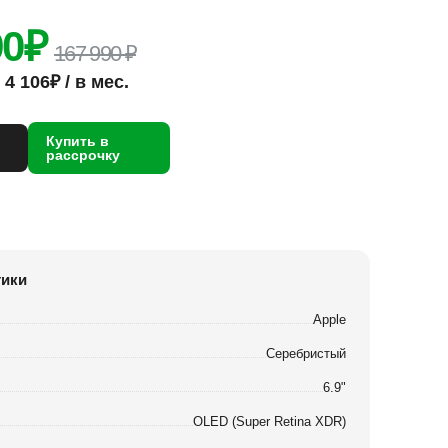
90
₽
167 990 ₽
4 106₽ / в мес.
Купить в
рассрочку
тики
Apple
Серебристый
6.9"
OLED (Super Retina XDR)