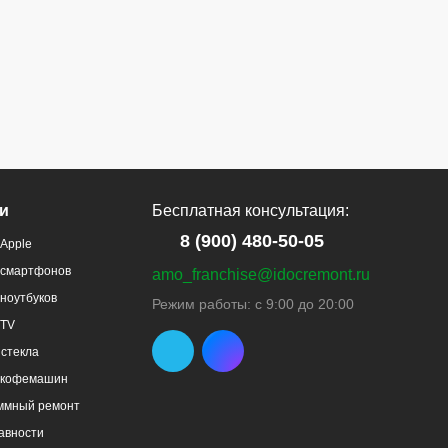
и
Бесплатная консультация:
8 (900) 480-50-05
Apple
 смартфонов
amo_franchise@idocremont.ru
ноутбуков
Режим работы: с 9:00 до 20:00
 TV
стекла
 кофемашин
ммный ремонт
авности