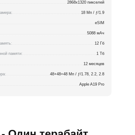
2868x1320 пикселей
амера:
18 Мп / ƒ/1.9
eSIM
5088 мАч
амять:
12 Гб
ной памяти:
1 Тб
12 месяцев
ра:
48+48+48 Мп / ƒ/1.78, 2.2, 2.8
Apple A19 Pro
 - Один терабайт