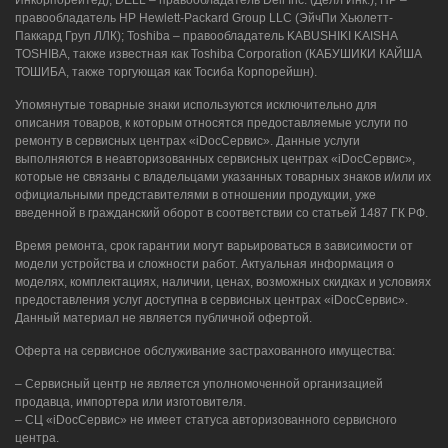
правообладатель HP Hewlett-Packard Group LLC (ЭйчПи Хьюлетт-
Паккард Груп ЛЛК); Toshiba – правообладатель KABUSHIKI KAISHA
TOSHIBA, также известная как Toshiba Corporation (КАБУШИКИ КАЙША
ТОШИБА, также торгующая как Тосиба Корпорейшн).
Упомянутые товарные знаки используются исключительно для
описания товаров, к которым относятся предоставляемые услуги по
ремонту в сервисных центрах «iDocСервис». Данные услуги
выполняются в неавторизованных сервисных центрах «iDocСервис»,
которые не связаны с владельцами указанных товарных знаков и/или их
официальными представителями в отношении продукции, уже
введенной в гражданский оборот в соответствии со статьей 1487 ГК РФ.
Время ремонта, срок гарантии могут варьироваться в зависимости от
модели устройства и сложности работ. Актуальная информация о
моделях, комплектациях, наличии, ценах, возможных скидках и условиях
предоставления услуг доступна в сервисных центрах «iDocСервис».
Данный материал не является публичной офертой.
Оферта на сервисное обслуживание застрахованного имущества:
– Сервисный центр не является уполномоченной организацией
продавца, импортера или изготовителя.
– СЦ «iDocСервис» не имеет статуса авторизованного сервисного
центра.