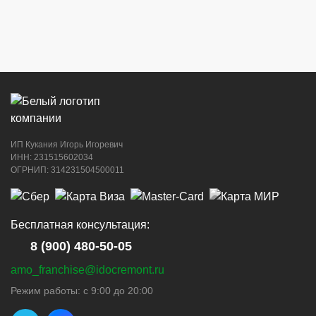
ИП Кукания Игорь Игоревич
ИНН: 231515602034
ОГРНИП: 314231504500011
Бесплатная консультация:
8 (900) 480-50-05
amo_franchise@idocremont.ru
Режим работы: с 9:00 до 20:00