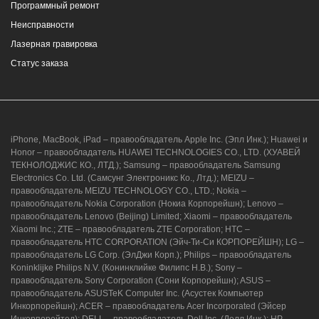
Программный ремонт
Неисправности
Лазерная гравировка
Статус заказа
iPhone, MacBook, iPad – правообладатель Apple Inc. (Эпл Инк.); Huawei и
Honor – правообладатель HUAWEI TECHNOLOGIES CO., LTD. (ХУАВЕЙ
ТЕКНОЛОДЖИС КО., ЛТД.); Samsung – правообладатель Samsung
Electronics Co. Ltd. (Самсунг Электроникс Ко., Лтд.); MEIZU –
правообладатель MEIZU TECHNOLOGY CO., LTD.; Nokia –
правообладатель Nokia Corporation (Нокиа Корпорейшн); Lenovo –
правообладатель Lenovo (Beijing) Limited; Xiaomi – правообладатель
Xiaomi Inc.; ZTE – правообладатель ZTE Corporation; HTC –
правообладатель HTC CORPORATION (Эйч-Ти-Си КОРПОРЕЙШН); LG –
правообладатель LG Corp. (ЭлДжи Корп.); Philips – правообладатель
Koninklijke Philips N.V. (Конинклийке Филипс Н.В.); Sony –
правообладатель Sony Corporation (Сони Корпорейшн); ASUS –
правообладатель ASUSTeK Computer Inc. (Асустек Компьютер
Инкорпорейшн); ACER – правообладатель Acer Incorporated (Эйсер
Инкорпорейтед); DELL – правообладатель Dell Inc. (Делл Инк.); HP –